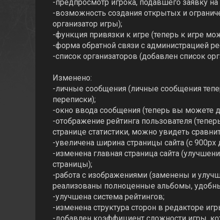
-предпросмотр игрока, подавшего заявку на 
-возможность создания открытых и ограниче
организатор игры);
-функция привязки к игре (теперь к игре мо
-форма обратной связи с администрацией ре
-список организаторов (добавлен список орг
Изменено:
-личные сообщения (личные сообщения тепе
переписки);
-окно ввода сообщения (теперь вы можете д
-отображение рейтинга пользователя (теперь
странице статистики, можно увидеть сравнит
-увеличена ширина страницы сайта (с 900px 
-изменена главная страница сайта (улучшен
страницы);
-работа с изображениями (заменены и улуч
реализованы полноценные альбомы, удобны
-улучшена система рейтингов;
-изменена структура сторон в редакторе игр
-добавлен коэффициент сложности игры, кот