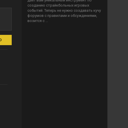
дает вам уникальный инструмент по
созданию страйкбольных игровых
событий. Теперь не нужно создавать кучу
форумов с правилами и обсуждениями,
возится с ...
D