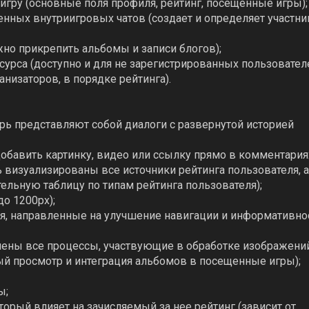
игру (основные поля профиля, рейтинг, посещенные игры);
нных внутриигровых чатов (создает и определяет участни
жно прикрепить альбомы и записи блогов);
сурса (доступно и для не зарегистрированных пользователе
анизаторов, в порядке рейтинга).
рь представляют собой диалоги с развернутой историей
обавить картинку, видео или ссылку прямо в комментариях
 визуализированы все источники рейтинга пользователя, а
ельную таблицу по типам рейтинга пользователя);
до 1200px);
ия, направленные на улучшение навигации и информативно
шены все процессы, участвующие в обработке изображений
й просмотр и интеграция альбомов в посещенные игры);
ы;
орый влияет на зачисляемый за нее рейтинг (зависит от