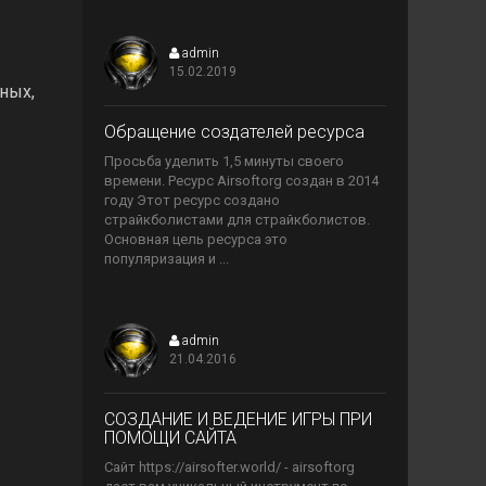
admin
15.02.2019
ных,
>
Обращение создателей ресурса
Просьба уделить 1,5 минуты своего
времени. Ресурс Airsoftorg создан в 2014
году Этот ресурс создано
страйкболистами для страйкболистов.
Основная цель ресурса это
популяризация и ...
admin
21.04.2016
>
​СОЗДАНИЕ И ВЕДЕНИЕ ИГРЫ ПРИ
ПОМОЩИ САЙТА
Сайт https://airsofter.world/ - airsoftorg