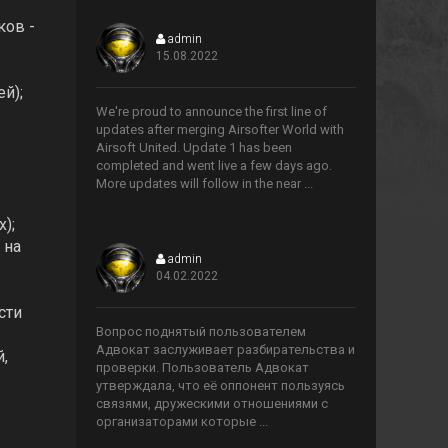
ков -
admin
15.08.2022
>
й);
We're proud to announce the first line of
updates after merging Airsofter World with
Airsoft United. Update 1 has been
completed and went live a few days ago.
More updates will follow in the near ...
);
 на
admin
04.02.2022
>
сти
Вопрос поднятый пользователем
Адвокат заслуживает разбирательства и
,
проверки. Пользователь Адвокат
утверждала, что её оппонент пользуясь
связями, дружескими отношениями с
организаторами которые ...