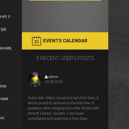
жно с
где
EVENTS CALENDAR
ения,
5 RECENT USERS POSTS
admin
30.08.2022
или
>
Video link: https://youtu.be/apUGX1Zam_E
ния.
We're proud to announce the first line of
updates after merging Airsofter World with
Airsoft United. Update 1 has been
ых
completed and went live a few days ...