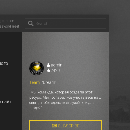
gistration
ssword reset
ного
admin
2420
Team:
"Dream"
"Мы команда, которая создала этот
ресурс. Мы постарались учесть весь наш
 сайт
опыт, чтобы сделать его удобным для
людей."
SUBSCRIBE