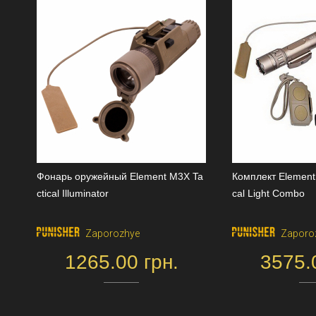
Фонарь оружейный Element M3X Ta
Комплект Element 
ctical Illuminator
cal Light Combo
Zaporozhye
Zaporo
1265.00 грн.
3575.