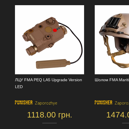
ЛЦУ FMA PEQ LA5 Upgrade Version
Шолом FMA Marit
LED
Zaporozhye
Zaporo
1118.00 грн.
1474.