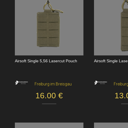
Airsoft Single 5,56 Lasercut Pouch
Airsoft Single Las
Freiburg im Breisgau
Freibur
16.00 €
13.