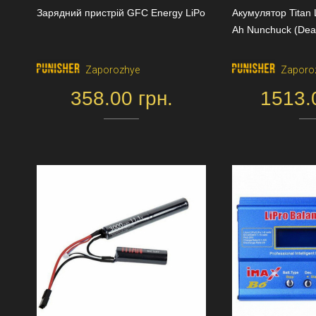
Зарядний пристрій GFC Energy LiPo
Акумулятор Titan 
Ah Nunchuck (Dea
Zaporozhye
Zaporo
358.00 грн.
1513.