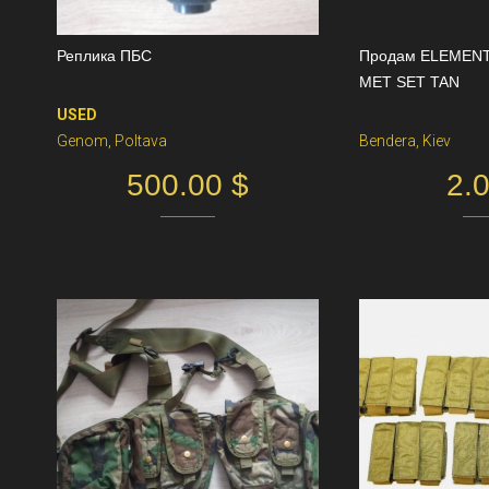
Реплика ПБС
Продам ELEMENT
MET SET TAN
USED
Genom, Poltava
Bendera, Kiev
500.00 $
2.