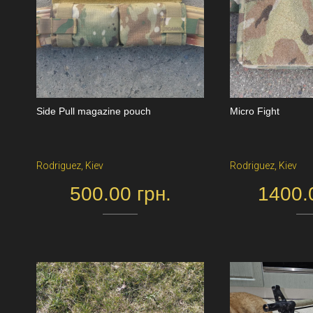
Side Pull magazine pouch
Micro Fight
Rodriguez, Kiev
Rodriguez, Kiev
500.00 грн.
1400.