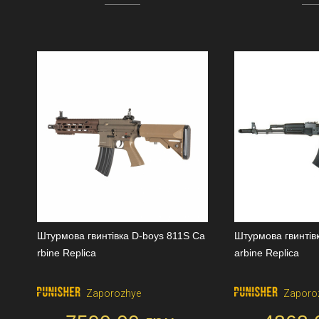
Штурмова гвинтівка D-boys 811S Ca
Штурмова гвинтів
rbine Replica
arbine Replica
Zaporozhye
Zaporo