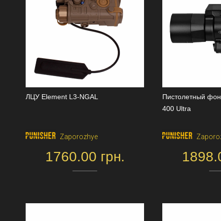
ЛЦУ Element L3-NGAL
Пистолетный фон
400 Ultra
Zaporozhye
Zaporo
1760.00 грн.
1898.