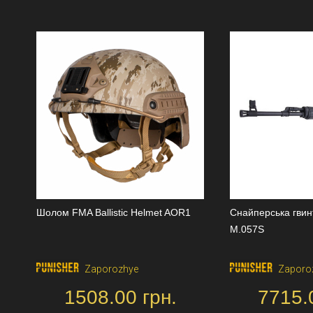
Шолом FMA Ballistic Helmet AOR1
Снайперська гвин
M.057S
Zaporozhye
Zaporo
1508.00 грн.
7715.