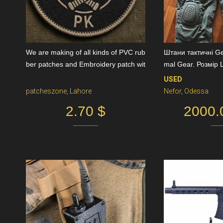
We are making of all kinds of PVC rub
Штани тактичні Ge
ber patches and Embroidery patch wit
mal Gear. Розмір 
h Velcro
USED
patcheszone, Lahore
Nefor, Odessa
2.70 $
2000.