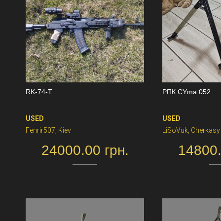
RK-74-T
РПК CYma 052
USED
USED
Fenrir507, Kiev
LiSoVuk, Cherkasy
24000.00 грн.
14800.