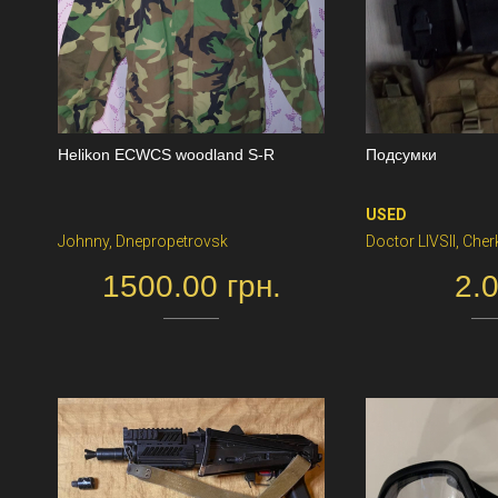
Helikon ECWCS woodland S-R
Подсумки
USED
Johnny, Dnepropetrovsk
Doctor LIVSII, Che
1500.00 грн.
2.