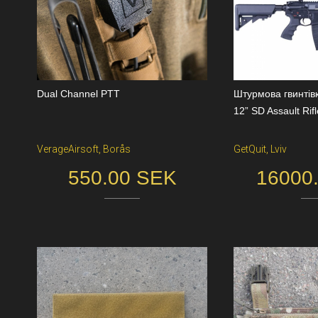
Dual Channel PTT
Штурмова гвинті
12” SD Assault Rifl
VerageAirsoft, Borås
GetQuit, Lviv
550.00 SEK
16000.