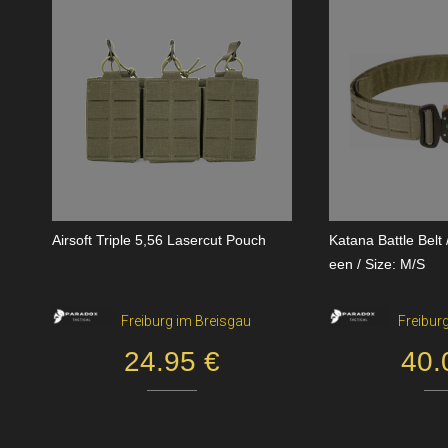
Airsoft Triple 5,56 Lasercut Pouch
Katana Battle Belt
een / Size: M/S
Freiburg im Breisgau
Freibur
24.95 €
40.