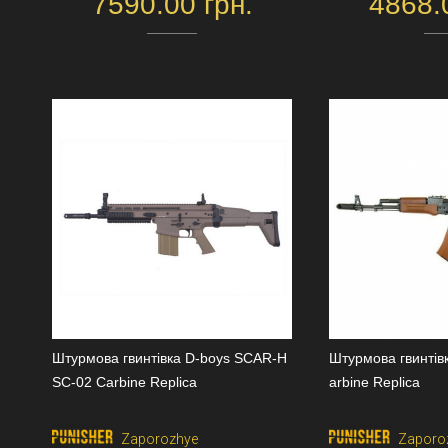
7590.00 грн.
4868.
Штурмова гвинтівка D-boys SCAR-H
Штурмова гвинтів
SC-02 Carbine Replica
arbine Replica
Zaporozhye
Zaporo