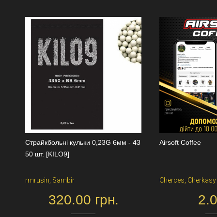
Страйкбольні кульки 0,23G 6мм - 43
Airsoft Coffee
50 шт. [KILO9]
rmrusin, Sambir
Cherces, Cherkasy
320.00 грн.
2.