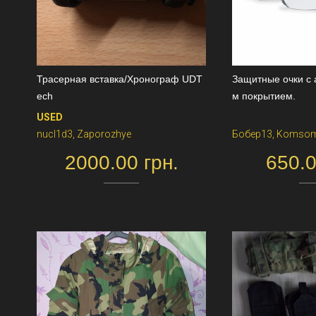
Трасерная вставка/Хронограф UDT
​Защитные очки с
ech
м покрытием.
USED
nucl1d3, Zaporozhye
Бобер13, Komso
2000.00 грн.
650.0