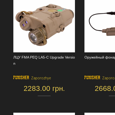
ЛЦУ FMA PEQ LA5-C Upgrade Versio
Оружейный фона
n
Zaporozhye
Zaporo
2283.00 грн.
2668.