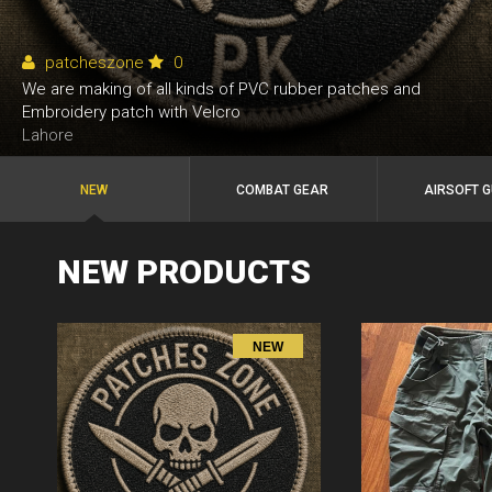
patcheszone
0
We are making of all kinds of PVC rubber patches and
Embroidery patch with Velcro
Lahore
NEW
COMBAT GEAR
AIRSOFT 
NEW PRODUCTS
NEW