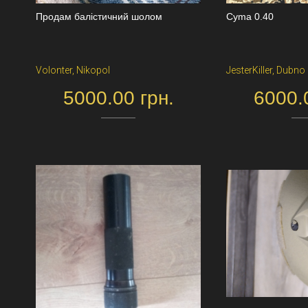
Продам балістичний шолом
Сyma 0.40
Volonter, Nikopol
JesterKiller, Dubno
5000.00 грн.
6000.