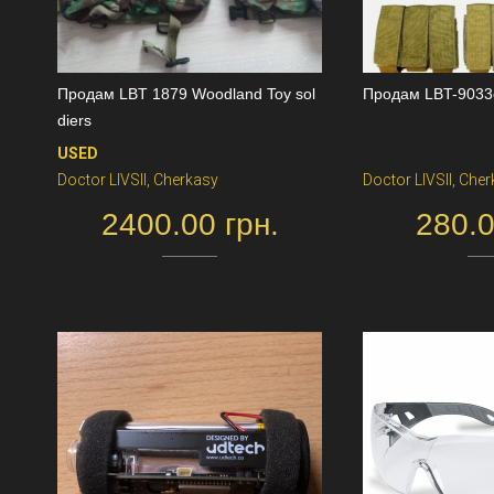
Продам LBT 1879 Woodland Toy sol
Продам LBT-9033
diers
USED
Doctor LIVSII, Cherkasy
Doctor LIVSII, Che
2400.00 грн.
280.0