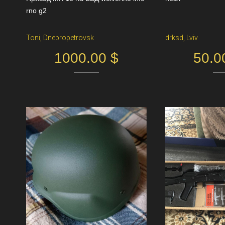
rno g2
Toni, Dnepropetrovsk
drksd, Lviv
1000.00 $
50.0