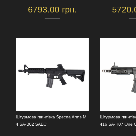
6793.00 грн.
5720.
Штурмова гвинтівка Specna Arms M
Штурмова гвинтів
4 SA-B02 SAEC
416 SA-H07 One C