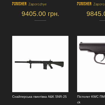
Zaporozhye
Zaporo
9405.00 грн.
9845.
Снайперська гвинтівка A&K SNR-25
Пістолет KWC ПМ
ck