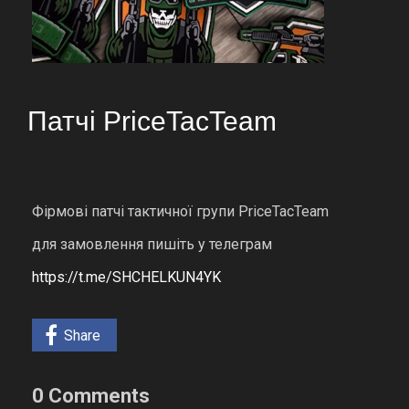
Патчі PriceTacTeam
Фірмові патчі тактичної групи PriceTacTeam
для замовлення пишіть у телеграм
https://t.me/SHCHELKUN4YK
Share
0 Comments