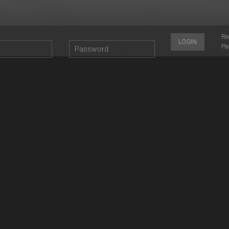
Re
LOGIN
Pa