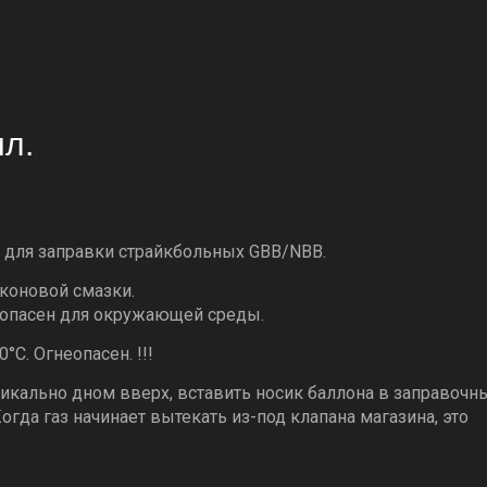
л.
и для заправки страйкбольных GBB/NBB.
иконовой смазки.
зопасен для окружающей среды.
°С. Огнеопасен. !!!
икально дном вверх, вставить носик баллона в заправочн
огда газ начинает вытекать из-под клапана магазина, это