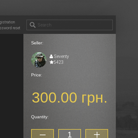
gistration
ssword reset
Seller:
Seventy
5423
Price:
300.00 грн.
Quantity: