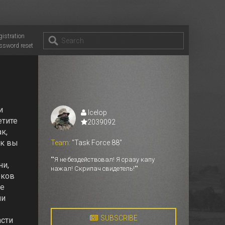
gistration
ssword reset
и
Icelop
етите
2039092
к,
ак вы
Team:
"Task Force 88"
""Я не бездействовал! Я сразу капу
ни,
нажал! Скрипач свидетель!""
оков
не
ии
SUBSCRIBE
асти