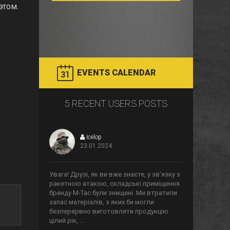
этом.
EVENTS CALENDAR
5 RECENT USERS POSTS
Icelop
23.01.2024
>
Увага! Друзі, як ви вже знаєте, у звʼязку з
ракетною атакою, складські приміщення
бренду М-Тас були знищені. Ми втратили
запас матеріалів, з яких би могли
безперервно виготовляти продукцію
цілий рік, ...