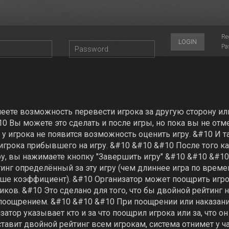
Re
LOGIN
Pa
еете возможность перевести игрока за другую сторону ил
0 Вы можете это сделать и после игры, но пока вы не отм
у игрока не появится возможность оценить игру. &#10 И та
игрока прибывшего на игру. &#10 &#10 &#10 После того к
у, вы нажимаете кнопку "Завершить игру" &#10 &#10 &#10
инг определённый за эту игру (чем длиннее игра по време
 выше коэффициент). &#10 Организатор может поощрить игр
ков. &#10 Это сделано для того, что бы двойной рейтинг 
 поощрением. &#10 &#10 &#10 При поощрении или наказан
атор указывает кто и за что поощрил игрока или за, что он
ставит двойной рейтинг всем игрокам, система отнимет у ч