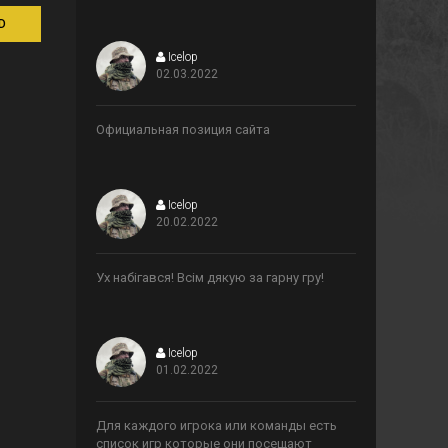
D
Icelop
02.03.2022
>
Официальная позиция сайта
Icelop
20.02.2022
>
Ух набігався! Всім дякую за гарну гру!
Icelop
01.02.2022
>
Для каждого игрока или команды есть
список игр которые они посещают