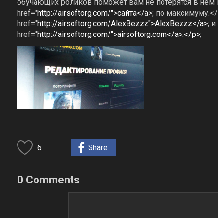
обучающих роликов поможет вам не потерятся в нем 
href="
http://airsoftorg.com/">сайта</a>
; по максимуму.</p>
href="
http://airsoftorg.com/AlexBezzz">AlexBezzz</a>
; 
href="
http://airsoftorg.com/">airsoftorg.com</a>.</p>
;
6
Share
0 Comments