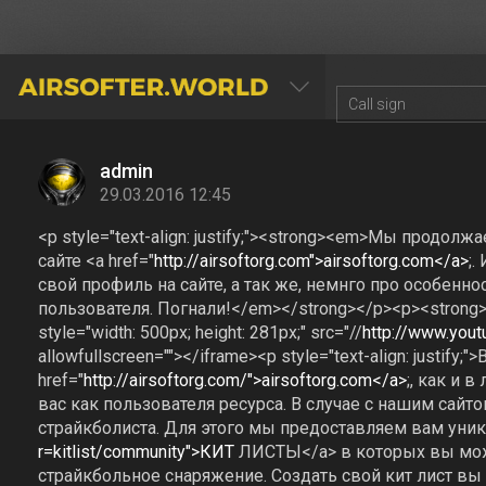
AIRSOFTER.WORLD
admin
29.03.2016 12:45
<p style="text-align: justify;"><strong><em>Мы прод
сайте <a href="
http://airsoftorg.com">airsoftorg.com</a>
;.
свой профиль на сайте, а так же, немнго про особенн
пользователя. Погнали!</em></strong></p><p><strong
style="width: 500px; height: 281px;" src="//
http://www.you
allowfullscreen=""></iframe><p style="text-align: justify
href="
http://airsoftorg.com/">airsoftorg.com</a>
;, как и 
вас как пользователя ресурса. В случае с нашим сайт
страйкболиста. Для этого мы предоставляем вам уника
r=kitlist/community">КИТ
ЛИСТЫ</a> в которых вы мож
страйкбольное снаряжение. Создать свой кит лист в