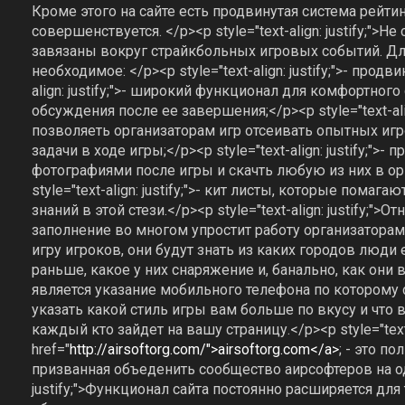
Кроме этого на сайте есть продвинутая система рейтин
совершенствуется. </p><p style="text-align: justify;"
завязаны вокруг страйкбольных игровых событий. Дл
необходимое: </p><p style="text-align: justify;">- про
align: justify;">- широкий функционал для комфортног
обсуждения после ее завершения;</p><p style="text-ali
позволяеть организаторам игр отсеивать опытных иг
задачи в ходе игры;</p><p style="text-align: justify;">
фотографиями после игры и скачть любую из них в ор
style="text-align: justify;">- кит листы, которые пом
знаний в этой стези.</p><p style="text-align: justify;
заполнение во многом упростит работу организаторам 
игру игроков, они будут знать из каких городов люди 
раньше, какое у них снаряжение и, банально, как он
является указание мобильного телефона по которому 
указать какой стиль игры вам больше по вкусу и что 
каждый кто зайдет на вашу страницу.</p><p style="text-a
href="
http://airsoftorg.com/">airsoftorg.com</a>
; - это п
призванная объеденить сообщество аирсофтеров на одн
justify;">Функционал сайта постоянно расширяется для