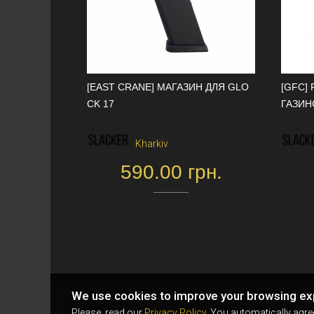
[EAST CRANE] МАГАЗИН ДЛЯ GLO
[GFC]
CK 17
ГАЗИН
Kharkiv
590.00 грн.
We use cookies to improve your browsing ex
Please, read our
Privacy Policy
. You automatically agre