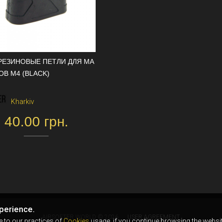
 РЕЗИНОВЫЕ ПЕТЛИ ДЛЯ МА
ОВ М4 (BLACK)
Kharkiv
40.00 грн.
perience.
AIRSOFTER.WORLD © 2026
USER AGREEMENT
e to our practices of
Cookies
usage, if you continue browsing the websit