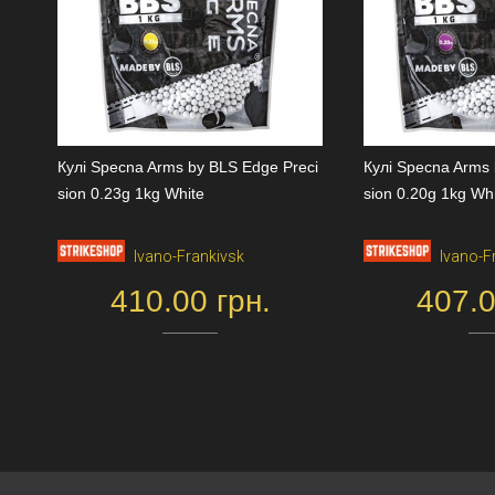
Кулі Specna Arms by BLS Edge Preci
Кулі Specna Arms 
sion 0.23g 1kg White
sion 0.20g 1kg Wh
Ivano-Frankivsk
Ivano-F
410.00 грн.
407.0