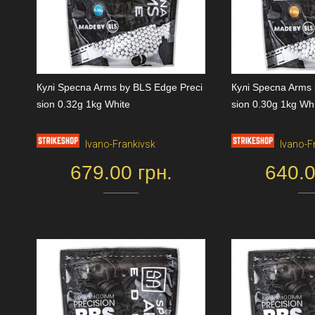
Кулі Specna Arms by BLS Edge Preci
Кулі Specna Arms 
sion 0.32g 1kg White
sion 0.30g 1kg Wh
Ivano-Frankivsk
Ivano-F
679.00 грн.
640.0