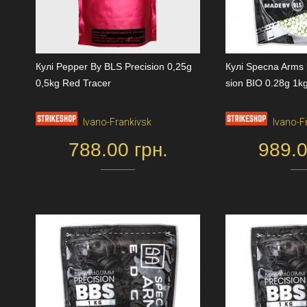
Кулі Pepper By BLS Precision 0,25g
Кулі Specna Arms 
0,5kg Red Tracer
sion BIO 0.28g 1k
Ivano-Frankivsk
Ivano-F
788.00 грн.
989.0