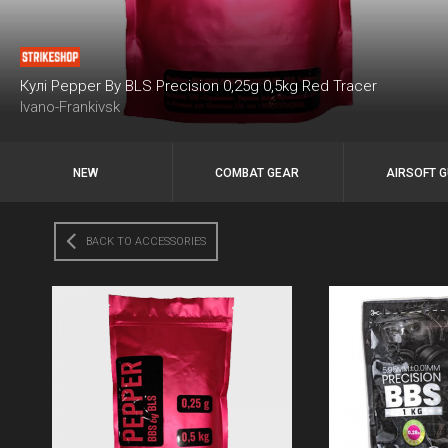
Кулі Pepper By BLS Precision 0,25g 0,5kg Red Tracer
Ivano-Frankivsk
NEW
COMBAT GEAR
AIRSOFT 
BACK TO ACCESSORIES