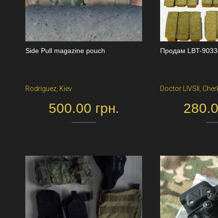
Side Pull magazine pouch
Продам LBT-9033
Rodriguez, Kiev
Doctor LIVSII, Che
500.00 грн.
280.0