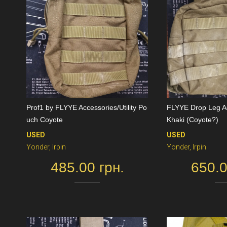
Prof1 by FLYYE Accessories/Utility Po
FLYYE Drop Leg A
uch Coyote
Khaki (Coyote?)
USED
USED
Yonder, Irpin
Yonder, Irpin
485.00 грн.
650.0