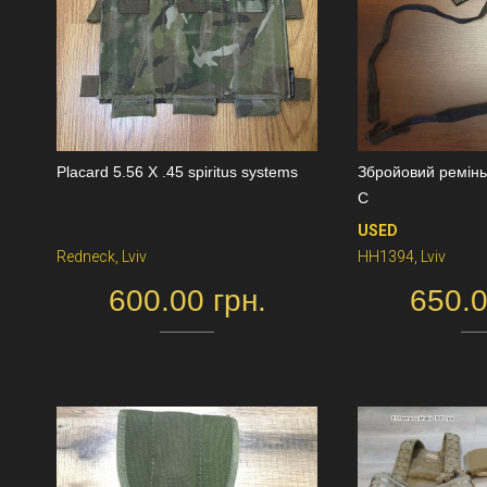
Placard 5.56 X .45 spiritus systems
Збройовий ремінь 
C
USED
Redneck, Lviv
HH1394, Lviv
600.00 грн.
650.0