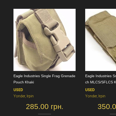
Eagle Industries Single Frag Grenade
Eagle Industries
Pouch Khaki
ch MLCS/SFLCS K
USED
USED
Yonder, Irpin
Yonder, Irpin
285.00 грн.
350.0