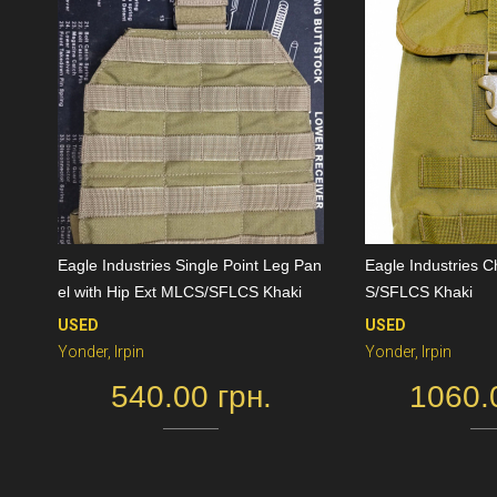
Eagle Industries Single Point Leg Pan
Eagle Industries 
el with Hip Ext MLCS/SFLCS Khaki
S/SFLCS Khaki
USED
USED
Yonder, Irpin
Yonder, Irpin
540.00 грн.
1060.