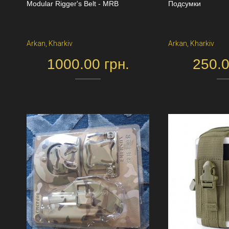
Modular Rigger's Belt - MRB
Подсумки
Arkan, Kharkiv
Arkan, Kharkiv
1000.00 грн.
250.0