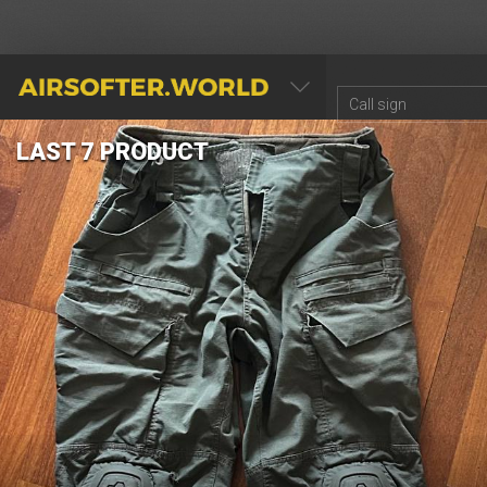
AIRSOFTER.WORLD
LAST 7 PRODUCT