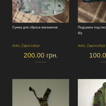
Сумка для сброса магазинов
Подсумок под пис
б/у
Antic, Zaporozhye
Antic, Zaporozhye
200.00 грн.
100.0