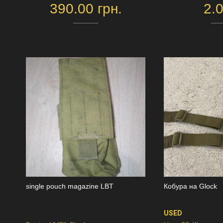
390.00 грн.
2.
single pouch magazine LBT
Кобура на Glock
USED