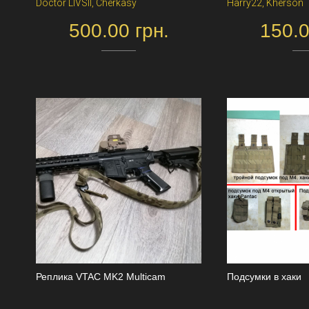
Doctor LIVSII, Cherkasy
Harry22, Kherson
500.00 грн.
150.0
Реплика VTAC MK2 Multicam
Подсумки в хаки