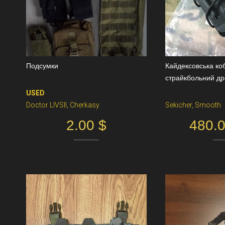
Подсумки
Кайдексовська ко
страйкбольний др
870
USED
Doctor LIVSII, Cherkasy
Sekicher, Smooth
2.00 $
480.0