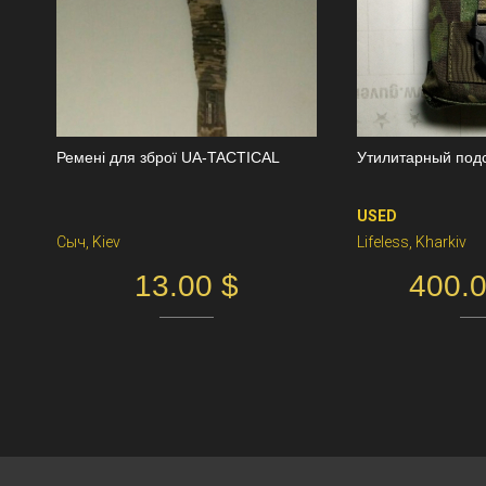
Ремені для зброї UA-TACTICAL
Утилитарный под
USED
Cыч, Kiev
Lifeless, Kharkiv
13.00 $
400.0