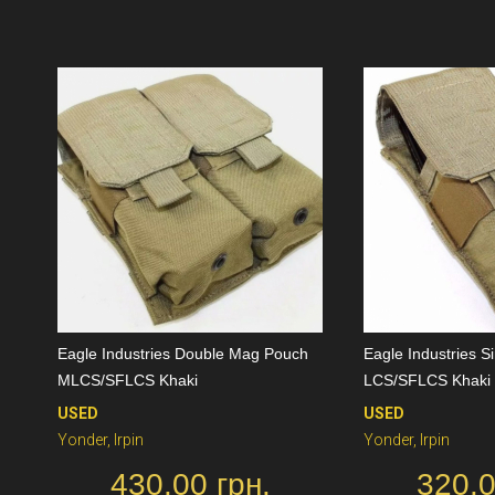
Eagle Industries Double Mag Pouch
Eagle Industries 
MLCS/SFLCS Khaki
LCS/SFLCS Khaki
USED
USED
Yonder, Irpin
Yonder, Irpin
430.00 грн.
320.0