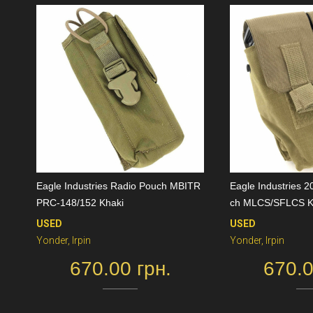
Eagle Industries Radio Pouch MBITR
Eagle Industries
PRC-148/152 Khaki
ch MLCS/SFLCS K
USED
USED
Yonder, Irpin
Yonder, Irpin
670.00 грн.
670.0