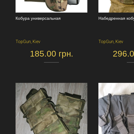
Кобура универсальная
Набедренная коб
TopGun, Kiev
TopGun, Kiev
185.00 грн.
296.0