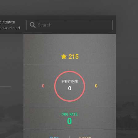
gistration
ssword reset
215
EVENT RATE
0
0
ORG RATE:
0