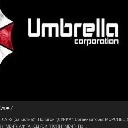
Дурка"
ЕЛЛА -2 (зачистка)". Полигон "ДУРКА". Организаторы: МОРСПЕЦ
"МЕЧ"); АФГАНЕЦ (СК "ПСПН "МЕЧ"). По ...