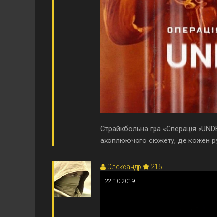
Страйкбольна гра «Операція «UNDER
ахоплюючого сюжету, де кожен рух
Олександр
215
22.10.2019