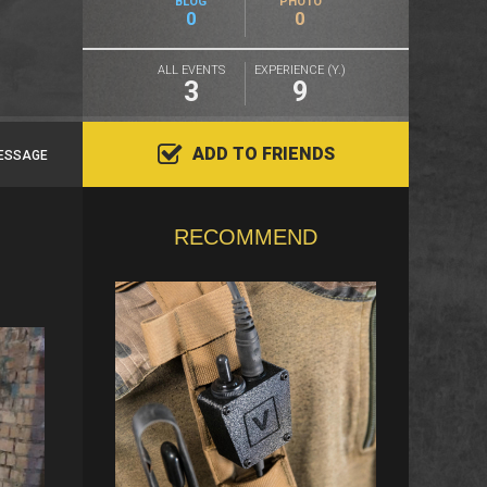
BLOG
PHOTO
0
0
ALL EVENTS
EXPERIENCE (Y.)
3
9
ADD TO FRIENDS
ESSAGE
RECOMMEND