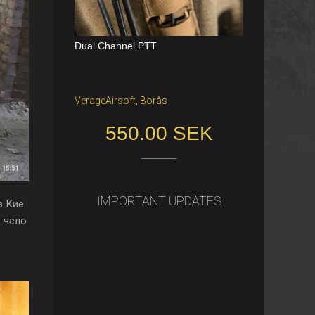
Dual Channel PTT
Katana Battle Belt / Color: Ranger Gr
een / Size: M/S
VerageAirsoft, Borås
Freiburg im Breisgau
550.00 SEK
40.00 €
IMPORTANT UPDATES
в Кие
8 чело