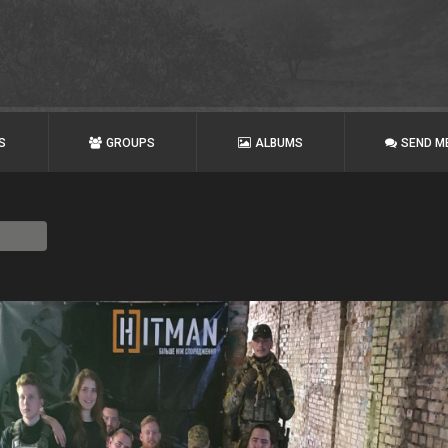
S
GROUPS
ALBUMS
SEND M