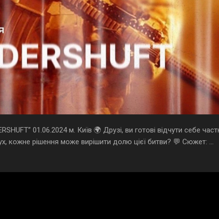
SHUFT” 01.06.2024 м. Київ 🌍 Друзі, ви готові відчути себе час
, кожне рішення може вирішити долю цієї битви? 💬 Сюжет: ...