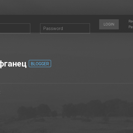
Re
LOGIN
Pa
фганец
BLOGGER