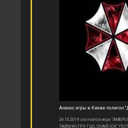
Ананос игры в Киеве полигон "
26.10.2019 состоится игра "АМБР
ТАЙФУН ГРУ ГШ); СНАЙ (СК "ПСПН 