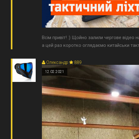
Всім привіт! :) Щойно залили чергове відео н
а цей раз коротко оглядаємо китайськи такти
Олександр
889
12.02.2021