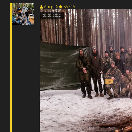
Андрей
85745
02.02.2022