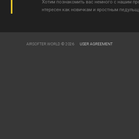
Хотим познакомить вас немного с нашим про
нтересен как новичкам и яростным педульщи
AIRSOFTER.WORLD © 2026
USER AGREEMENT