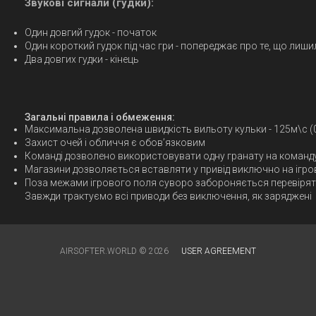
Звукові сигнали (гудки):
Один довгий гудок - початок
Один короткий гудок під час гри - попереджає про те, що лиши
Два довгих гудки - кінець
Загальні правила і обмеження:
Максимальна дозволена швидкість вильоту кульки - 125м\с (
Захист очей і обличчя є обов’язковим
Команді дозволено використовувати одну гранату на команд
Магазини дозволяється вставляти у привід виключно на ігро
Поза межами ігрового поля суворо забороняється перевіряти 
Завжди трактуємо всі приводи без виключення, як заряджені
AIRSOFTER.WORLD © 2026
USER AGREEMENT