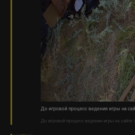
До игровой процесс ведения игры на сай
До игровой процесс ведения игры на сайте.