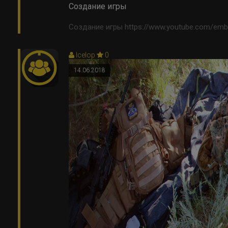
Создание игры
Создание игры https://www.youtube.com/em
Icelop
0
14.06.2018