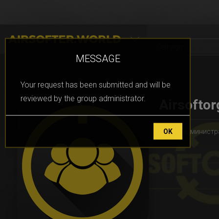
AIRSOFTER.WORLD
MESSAGE
Your request has been submitted and will be
reviewed by the group administrator.
Airsoftor
OK
Группа администр