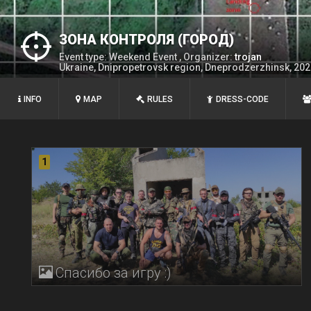
ЗОНА КОНТРОЛЯ (ГОРОД)
Event type: Weekend Event , Organizer:
trojan
Ukraine, Dnipropetrovsk region, Dneprodzerzhinsk, 20
INFO
MAP
RULES
DRESS-CODE
1
Спасибо за игру :)