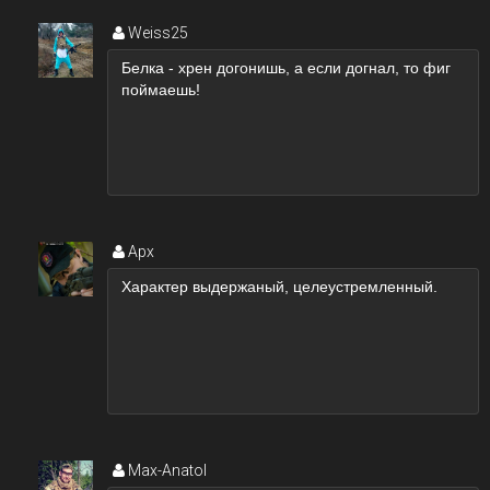
Weiss25
Apx
Max-Anatol