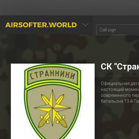
AIRSOFTER.WORLD
СК "Стра
Официальная дата 
настоящий момент
современного пер
батальона 13-й Па