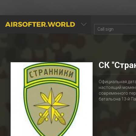
AIRSOFTER.WORLD
СК "Стра
Официальная дата 
настоящий момент
современного пер
батальона 13-й Па