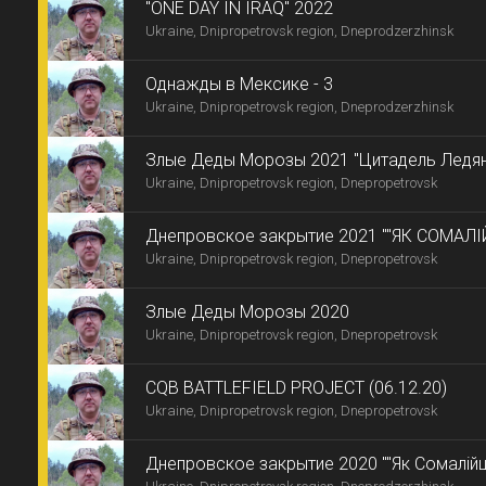
"ONE DAY IN IRAQ" 2022
Ukraine, Dnipropetrovsk region, Dneprodzerzhinsk
Однажды в Мексике - 3
Ukraine, Dnipropetrovsk region, Dneprodzerzhinsk
Злые Деды Морозы 2021 "Цитадель Ледя
Ukraine, Dnipropetrovsk region, Dnepropetrovsk
Днепровское закрытие 2021 ""ЯК СОМАЛІ
Ukraine, Dnipropetrovsk region, Dnepropetrovsk
-9"
Злые Деды Морозы 2020
Ukraine, Dnipropetrovsk region, Dnepropetrovsk
CQB BATTLEFIELD PROJECT (06.12.20)
Ukraine, Dnipropetrovsk region, Dnepropetrovsk
Днепровское закрытие 2020 ""Як Сомалійці 