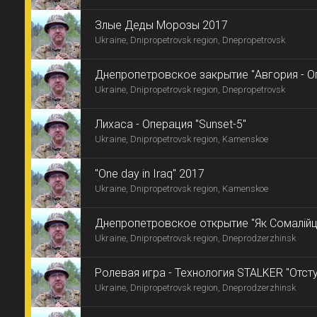
Злые Деды Морозы 2017
Ukraine, Dnipropetrovsk region, Dnepropetrovsk
Днепропетровское закрытие "Авгория - О
Ukraine, Dnipropetrovsk region, Dnepropetrovsk
Лихаса - Операция "Sunset-5"
Ukraine, Dnipropetrovsk region, Kamenskoe
"One day in Iraq" 2017
Ukraine, Dnipropetrovsk region, Kamenskoe
Днепропетровское открытие "Як Сомалійці г
Ukraine, Dnipropetrovsk region, Dneprodzerzhinsk
Ролевая игра - Технология STALKER "Отсту
Ukraine, Dnipropetrovsk region, Dneprodzerzhinsk