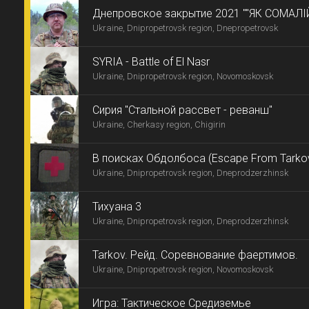
Днепровское закрытие 2021 ""ЯК СОМАЛІ
Ukraine, Dnipropetrovsk region, Dnepropetrovsk
-9"
SYRIA - Battle of El Nasr
Ukraine, Dnipropetrovsk region, Novomoskovsk
Сирия "Стальной рассвет - реванш"
Ukraine, Cherkasy region, Chigirin
В поисках Обдолбоса (Escape From Tarko
Ukraine, Dnipropetrovsk region, Dneprodzerzhinsk
Тихуана 3
Ukraine, Dnipropetrovsk region, Dneprodzerzhinsk
Tarkov. Рейд. Соревнование фаертимов.
Ukraine, Dnipropetrovsk region, Novomoskovsk
Игра: Тактическое Средиземье