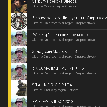
Открытие сезона Одесса
Ukraine, Odessa region, Odessa
"Черное золото: Щит пустыни". Открываем
Ukraine, Dnipropetrovsk region, Dnepropetrovsk
магазином "StrikeShop".
"Wake Up" сценарная тренировка
Ukraine, Dnipropetrovsk region, Dnepropetrovsk
Злые Деды Морозы 2018
Ukraine, Dnipropetrovsk region, Dnepropetrovsk
"ЯК СОМАЛІЙЦІ ГАЗ ТИРІЛІ -6"
Ukraine, Dnipropetrovsk region, Dnepropetrovsk
S.T.A.L.K.E.R. O.R.B.I.T.A.
Ukraine, Cherkasy region, Ratsevo
"ONE DAY IN IRAQ" 2018
Ukraine, Dnipropetrovsk region, Dneprodzerzhinsk