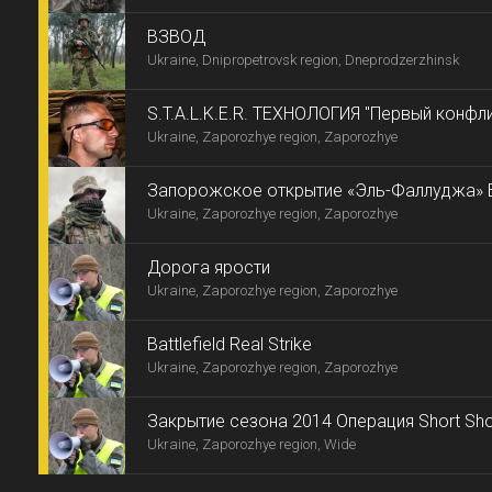
ВЗВОД
Ukraine, Dnipropetrovsk region, Dneprodzerzhinsk
S.T.A.L.K.E.R. ТЕХНОЛОГИЯ "Первый конфли
Ukraine, Zaporozhye region, Zaporozhye
Запорожское открытие «Эль-Фаллуджа» 
Ukraine, Zaporozhye region, Zaporozhye
решимость
Дорога ярости
Ukraine, Zaporozhye region, Zaporozhye
Battlefield Real Strike
Ukraine, Zaporozhye region, Zaporozhye
Закрытие сезона 2014 Операция Short Sho
Ukraine, Zaporozhye region, Wide