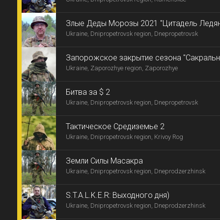
Злые Деды Морозы 2021 "Цитадель Ледя
Ukraine, Dnipropetrovsk region, Dnepropetrovsk
Запорожское закрытие сезона "Сакральн
Ukraine, Zaporozhye region, Zaporozhye
Битва за $ 2
Ukraine, Dnipropetrovsk region, Dnepropetrovsk
Тактическое Средиземье 2
Ukraine, Dnipropetrovsk region, Krivoy Rog
Земли Силы Масакра
Ukraine, Dnipropetrovsk region, Dneprodzerzhinsk
S.T.A.L.K.E.R: Выходного дня)
Ukraine, Dnipropetrovsk region, Dneprodzerzhinsk