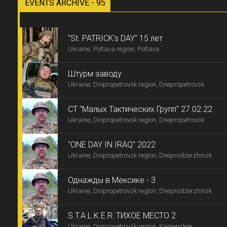
EVENTS ARCHIVE - 95
"St. PATRICK's DAY" 15 лет
Ukraine, Poltava region, Poltava
Штурм заводу
Ukraine, Dnipropetrovsk region, Dnepropetrovsk
СТ "Малых Тактических Групп" 27.02.22
Ukraine, Dnipropetrovsk region, Dnepropetrovsk
"ONE DAY IN IRAQ" 2022
Ukraine, Dnipropetrovsk region, Dneprodzerzhinsk
Однажды в Мексике - 3
Ukraine, Dnipropetrovsk region, Dneprodzerzhinsk
S.T.A.L.K.E.R: ТИХОЕ МЕСТО 2
Ukraine, Dnipropetrovsk region, Kamenskoe