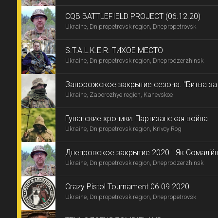
CQB BATTLEFIELD PROJECT (06.12.20)
Ukraine, Dnipropetrovsk region, Dnepropetrovsk
S.T.A.L.K.E.R. ТИХОЕ МЕСТО
Ukraine, Dnipropetrovsk region, Dneprodzerzhinsk
Запорожское закрытие сезона. "Битва з
Ukraine, Zaporozhye region, Kanevskoe
Гунанские хроники: Партизанская война
Ukraine, Dnipropetrovsk region, Krivoy Rog
Днепровское закрытие 2020 ""Як Сомалійці 
Ukraine, Dnipropetrovsk region, Dneprodzerzhinsk
Сrazy Pistol Tournament 06.09.2020
Ukraine, Dnipropetrovsk region, Dnepropetrovsk