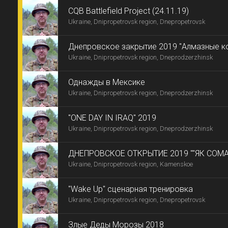
CQB Battlefield Project (24.11.19)
Ukraine, Dnipropetrovsk region, Dnepropetrovsk
Днепровское закрытие 2019 "Алмазные к
Ukraine, Dnipropetrovsk region, Dneprodzerzhinsk
Израилевича"
Однажды в Мексике
Ukraine, Dnipropetrovsk region, Dneprodzerzhinsk
"ONE DAY IN IRAQ" 2019
Ukraine, Dnipropetrovsk region, Dneprodzerzhinsk
ДНЕПРОВСКОЕ ОТКРЫТИЕ 2019 ""ЯК СОМА
Ukraine, Dnipropetrovsk region, Kamenskoe
ТИРІЛІ -7"
"Wake Up" сценарная тренировка
Ukraine, Dnipropetrovsk region, Dnepropetrovsk
Злые Деды Морозы 2018