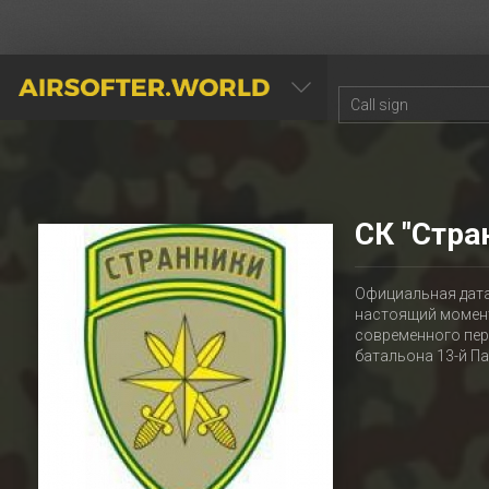
AIRSOFTER.WORLD
СК "Стра
Официальная дата 
настоящий момент
современного пер
батальона 13-й Па