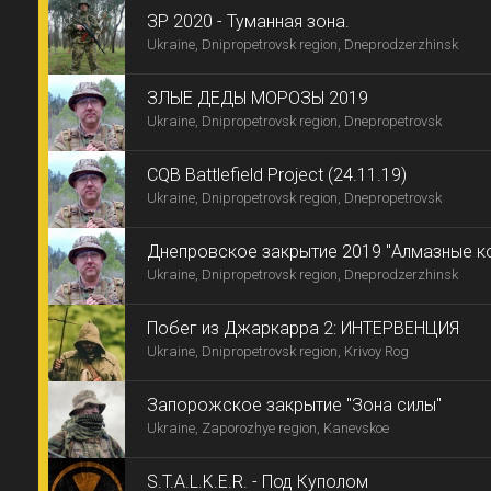
ЗР 2020 - Туманная зона.
Ukraine, Dnipropetrovsk region, Dneprodzerzhinsk
ЗЛЫЕ ДЕДЫ МОРОЗЫ 2019
Ukraine, Dnipropetrovsk region, Dnepropetrovsk
CQB Battlefield Project (24.11.19)
Ukraine, Dnipropetrovsk region, Dnepropetrovsk
Днепровское закрытие 2019 "Алмазные к
Ukraine, Dnipropetrovsk region, Dneprodzerzhinsk
Израилевича"
Побег из Джаркарра 2: ИНТЕРВЕНЦИЯ
Ukraine, Dnipropetrovsk region, Krivoy Rog
Запорожское закрытие "Зона силы"
Ukraine, Zaporozhye region, Kanevskoe
S.T.A.L.K.E.R. - Под Куполом